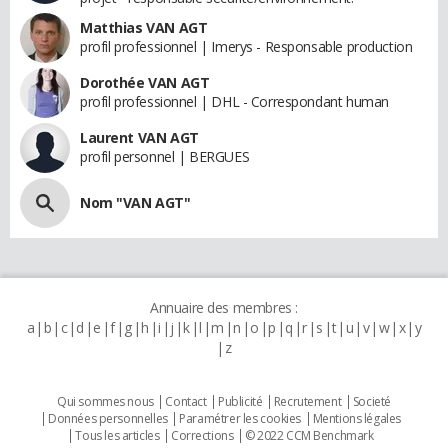
Matthias VAN AGT
profil professionnel | Imerys - Responsable production
Dorothée VAN AGT
profil professionnel | DHL - Correspondant human
Laurent VAN AGT
profil personnel | BERGUES
Nom "VAN AGT"
Annuaire des membres :
a
b
c
d
e
f
g
h
i
j
k
l
m
n
o
p
q
r
s
t
u
v
w
x
y
z
Qui sommes nous
Contact
Publicité
Recrutement
Societé
Données personnelles
Paramétrer les cookies
Mentions légales
Tous les articles
Corrections
© 2022 CCM Benchmark