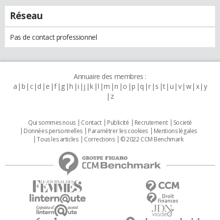
Réseau
Pas de contact professionnel
Annuaire des membres :
a
b
c
d
e
f
g
h
i
j
k
l
m
n
o
p
q
r
s
t
u
v
w
x
y
z
Qui sommes nous
Contact
Publicité
Recrutement
Societé
Données personnelles
Paramétrer les cookies
Mentions légales
Tous les articles
Corrections
© 2022 CCM Benchmark