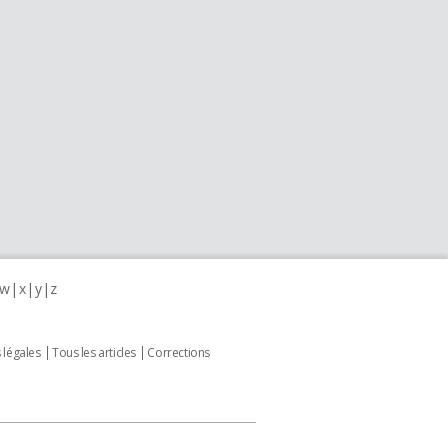
w
x
y
z
 légales
Tous les articles
Corrections