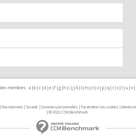
 des membres :
a
b
c
d
e
f
g
h
i
j
k
l
m
n
o
p
q
r
s
t
u
v
Recrutement
Societé
Données personnelles
Paramétrer les cookies
Mentions
© 2022 CCM Benchmark