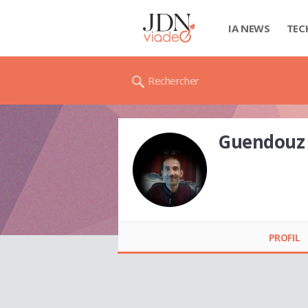
IA NEWS
TEC
Rechercher
Guendouz
Guendouz MEKNAZ
PROFIL