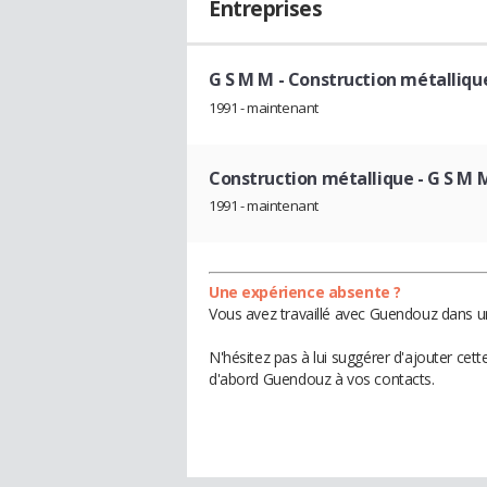
Entreprises
G S M M
- Construction métalliqu
1991 - maintenant
Construction métallique
- G S M 
1991 - maintenant
Une expérience absente ?
Vous avez travaillé avec Guendouz dans un
N'hésitez pas à lui suggérer d'ajouter cet
d'abord Guendouz à vos contacts.