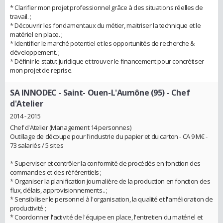
* Clarifier mon projet professionnel grâce à des situations réelles de
travail. ;
* Découvrir les fondamentaux du métier, maitriser la technique et le
matériel en place. ;
* Identifier le marché potentiel et les opportunités de recherche &
développement. ;
* Définir le statut juridique et trouver le financement pour concrétiser
mon projet de reprise.
SA INNODEC - Saint- Ouen-L'Aumône (95)
- Chef
d'Atelier
2014 - 2015
Chef d'Atelier (Management 14 personnes)
Outillage de découpe pour l'industrie du papier et du carton - CA 9 M€ -
73 salariés / 5 sites
* Superviser et contrôler la conformité de procédés en fonction des
commandes et des référentiels ;
* Organiser la planification journalière de la production en fonction des
flux, délais, approvisionnements.. ;
* Sensibiliser le personnel à l'organisation, la qualité et l'amélioration de
productivité ;
* Coordonner l'activité de l'équipe en place, l'entretien du matériel et