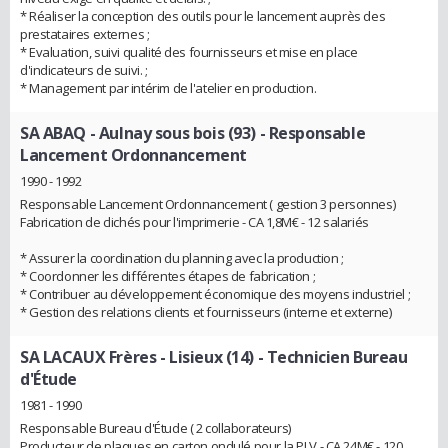
* Réaliser la conception des outils pour le lancement auprès des
prestataires externes ;
* Evaluation, suivi qualité des fournisseurs et mise en place
d'indicateurs de suivi. ;
* Management par intérim de l'atelier en production.
SA ABAQ - Aulnay sous bois (93)
- Responsable
Lancement Ordonnancement
1990 - 1992
Responsable Lancement Ordonnancement ( gestion 3 personnes)
Fabrication de clichés pour l'imprimerie - CA 1,8M€ - 12 salariés
* Assurer la coordination du planning avec la production ;
* Coordonner les différentes étapes de fabrication ;
* Contribuer au développement économique des moyens industriel ;
* Gestion des relations clients et fournisseurs (interne et externe)
SA LACAUX Frères - Lisieux (14)
- Technicien Bureau
d'Étude
1981 - 1990
Responsable Bureau d'Étude ( 2 collaborateurs)
Producteur de plaques en carton ondulé pour la PLV - CA 24M€ - 120