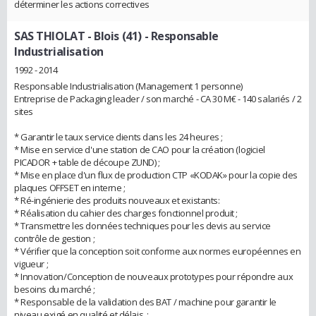
déterminer les actions correctives
SAS THIOLAT - Blois (41)
- Responsable
Industrialisation
1992 - 2014
Responsable Industrialisation (Management 1 personne)
Entreprise de Packaging leader / son marché - CA 30 M€ - 140 salariés / 2
sites
* Garantir le taux service clients dans les 24 heures ;
* Mise en service d'une station de CAO pour la création (logiciel
PICADOR + table de découpe ZUND) ;
* Mise en place d'un flux de production CTP «KODAK» pour la copie des
plaques OFFSET en interne ;
* Ré-ingénierie des produits nouveaux et existants:
* Réalisation du cahier des charges fonctionnel produit ;
* Transmettre les données techniques pour les devis au service
contrôle de gestion ;
* Vérifier que la conception soit conforme aux normes européennes en
vigueur ;
* Innovation/Conception de nouveaux prototypes pour répondre aux
besoins du marché ;
* Responsable de la validation des BAT / machine pour garantir le
niveau exigé en qualité et délais. ;