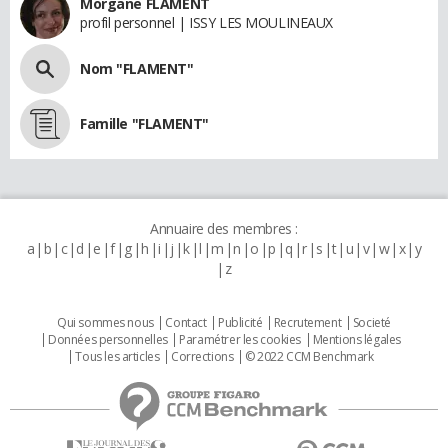
Morgane FLAMENT
profil personnel | ISSY LES MOULINEAUX
Nom "FLAMENT"
Famille "FLAMENT"
Annuaire des membres :
a
b
c
d
e
f
g
h
i
j
k
l
m
n
o
p
q
r
s
t
u
v
w
x
y
z
Qui sommes nous
Contact
Publicité
Recrutement
Societé
Données personnelles
Paramétrer les cookies
Mentions légales
Tous les articles
Corrections
© 2022 CCM Benchmark