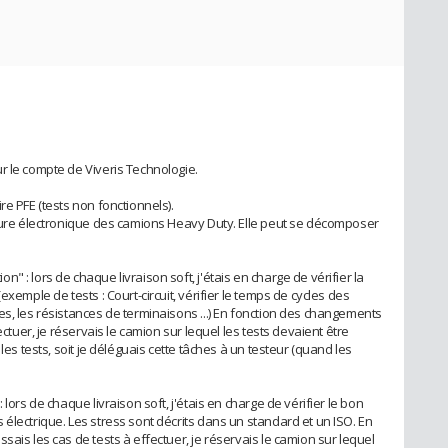
r le compte de Viveris Technologie.
re PFE (tests non fonctionnels).
cture électronique des camions Heavy Duty. Elle peut se décomposer
 : lors de chaque livraison soft, j'étais en charge de vérifier la
exemple de tests : Court-circuit, vérifier le temps de cycles des
es, les résistances de terminaisons ...) En fonction des changements
ectuer, je réservais le camion sur lequel les tests devaient être
les tests, soit je déléguais cette tâches à un testeur (quand les
lors de chaque livraison soft, j'étais en charge de vérifier le bon
électrique. Les stress sont décrits dans un standard et un ISO. En
sais les cas de tests à effectuer, je réservais le camion sur lequel