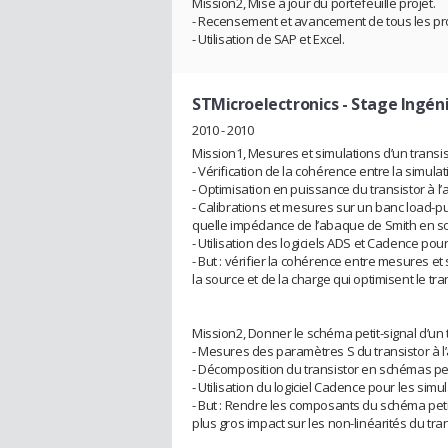
Mission2, Mise à jour du portefeuille projet.
- Recensement et avancement de tous les pro
- Utilisation de SAP et Excel.
STMicroelectronics
- Stage Ingén
2010 - 2010
Mission1, Mesures et simulations d’un transi
- Vérification de la cohérence entre la simula
- Optimisation en puissance du transistor à l’
- Calibrations et mesures sur un banc load-pu
quelle impédance de l’abaque de Smith en sou
- Utilisation des logiciels ADS et Cadence pour
- But : vérifier la cohérence entre mesures e
la source et de la charge qui optimisent le tr
Mission2, Donner le schéma petit-signal d’un
- Mesures des paramètres S du transistor à l’
- Décomposition du transistor en schémas pe
- Utilisation du logiciel Cadence pour les simul
- But : Rendre les composants du schéma petit
plus gros impact sur les non-linéarités du tran