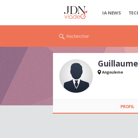
IA NEWS
TEC
Rechercher
Guillaum
Angouleme
Guillaume
BOUCHOUX
PROFIL