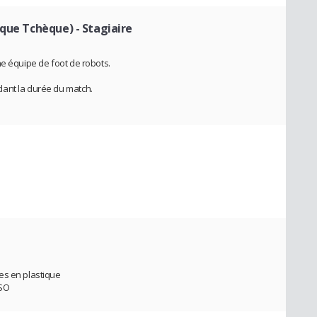
ique Tchèque)
- Stagiaire
ne équipe de foot de robots.
ant la durée du match.
s
es en plastique
ISO