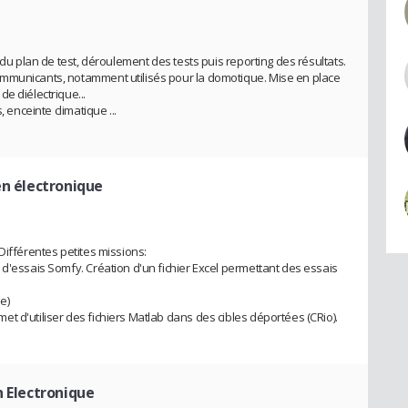
 du plan de test, déroulement des tests puis reporting des résultats.
mmunicants, notamment utilisés pour la domotique. Mise en place
e diélectrique...
 enceinte climatique ...
en électronique
Différentes petites missions:
 d'essais Somfy. Création d'un fichier Excel permettant des essais
e)
t d'utiliser des fichiers Matlab dans des cibles déportées (CRio).
n Electronique