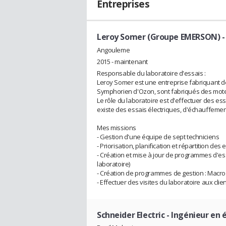
Entreprises
Leroy Somer (Groupe EMERSON)
-
Angouleme
2015 - maintenant
Responsable du laboratoire d'essais :
Leroy Somer est une entreprise fabriquant des
Symphorien d'Ozon, sont fabriqués des mot
Le rôle du laboratoire est d'effectuer des es
existe des essais électriques, d'échauffements
Mes missions
- Gestion d'une équipe de sept techniciens
- Priorisation, planification et répartition des 
- Création et mise à jour de programmes d'e
laboratoire)
- Création de programmes de gestion : Macro 
- Effectuer des visites du laboratoire aux clie
Schneider Electric
- Ingénieur en 