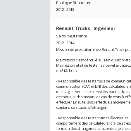
Boulogne Billancourt
2012 - 2015
Renault Trucks
- Ingénieur
Saint-Priest France
2012 - 2014
Mission de prestation chez Renault Truck pou
Ma mission c'est déroulé au sein du laboratoi
Ma mission était de tester la nouvel archite
en 3 tâches :
- Responsable des tests "Bus de communication"
communication (CAN et LIN) des calculateurs. (
messages, vérifier les tensions hautes, bass
attendus, je choisissais les cas de tests à eff
effectuer. Ensuite, soit j'effectuais moi-même 
camions se situais à l'étranger).
- Responsable des tests "Stress électriques" : 
comportement des calculateurs lors de stress 
fonction des changements attendus, je choisis