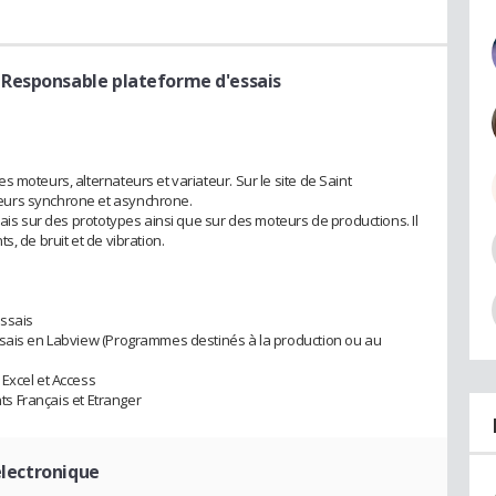
 Responsable plateforme d'essais
 moteurs, alternateurs et variateur. Sur le site de Saint
eurs synchrone et asynchrone.
sais sur des prototypes ainsi que sur des moteurs de productions. Il
, de bruit et de vibration.
essais
ssais en Labview (Programmes destinés à la production ou au
Excel et Access
nts Français et Etranger
électronique