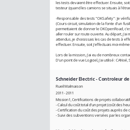
les tests devaient être effectuer. Ensuite, soi
testeur (quand les camions se situais à l'étra
-Responsable des tests "OKSafety" : Je véri
(Cours-circuit, simulation de la fonte d'un fusi
permettaient de donner le OKOpenRoad, c'est à
aller rouler sur route ouverte. Au départ, j'a
attendus, je choisissais les cas de tests à eff
effectuer. Ensuite, soit j'effectuais moi-même 
Lors de la mission, j'ai eu de nombreux cont
D'un point de vue Logiciel, j'ai utilisé : CANoé,
Schneider Electric
- Controleur de
Rueil Malmaison
2011 - 2011
Mission1, Certifications de projets collaboratif
- Calcul du coût total d’un projet (coût des he
- Certification du coût des projets auprès d
- Suivi des subventions versées par les organ