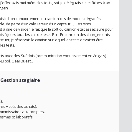
t j'effectuais moi-même les tests, soit je déléguais cette tâches à un
nger).
fiais le bon comportement du camion lors de modes dégradés
ble, de perte d'un calculateur, d'un capteur ...). Ces tests
 dire de valider le fait que le soft du camion était assez sure pour
i mis à jours tous les cas de tests. Puis En fonction des changements
ectuer, je réservais le camion sur lequel les tests devaient être
les tests.
acts avec des Suédois (communication exclusivement en Anglais).
 SETool, ClearQuest ...
 Gestion stagiaire
s.
ures + coût des achats).
e commissaires aux comptes.
ismes collaboratifs.