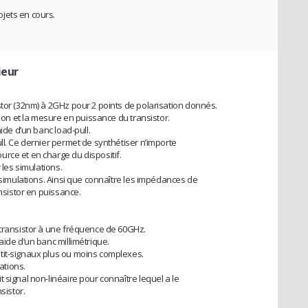
jets en cours.
ieur
stor (32nm) à 2GHz pour 2 points de polarisation donnés.
tion et la mesure en puissance du transistor.
aide d’un banc load-pull.
ll. Ce dernier permet de synthétiser n’importe
rce et en charge du dispositif.
 les simulations.
t simulations. Ainsi que connaître les impédances de
ansistor en puissance.
 transistor à une fréquence de 60GHz.
aide d’un banc millimétrique.
tit-signaux plus ou moins complexes.
ations.
 signal non-linéaire pour connaître lequel a le
sistor.