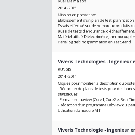
Rueil Malmaison
2014 - 2015
Mission en prestation:
Etablissement d'un plan de test, planification
Essais effectué sur de nombreux produits co
aussi de tests d'endurance, d'échauffement, d
Matériel utilisé: Diélectrimètre, thermocouples,
Parie logiciel: Programmation en TestStand.
Viveris Technologies
- Ingénieur 
RUNGIS
2014 - 2014
Cliquez pour modifier la description du poste
- Rédaction de plans de tests pour des bancs
statistiques.
- Formation Labview (Core1, Core2 et Real Tim
- Rédaction d'un programme Labview qui perme
Utilisation du module MIT.
Viveris Technologie
- Ingenieur e