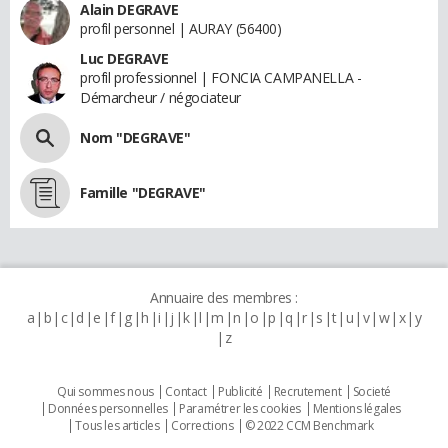
Alain DEGRAVE
profil personnel | AURAY (56400)
Luc DEGRAVE
profil professionnel | FONCIA CAMPANELLA -
Démarcheur / négociateur
Nom "DEGRAVE"
Famille "DEGRAVE"
Annuaire des membres :
a
b
c
d
e
f
g
h
i
j
k
l
m
n
o
p
q
r
s
t
u
v
w
x
y
z
Qui sommes nous
Contact
Publicité
Recrutement
Societé
Données personnelles
Paramétrer les cookies
Mentions légales
Tous les articles
Corrections
© 2022 CCM Benchmark