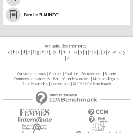
Famille "LAUNEY"
Annuaire des membres :
a
b
c
d
e
f
g
h
i
j
k
l
m
n
o
p
q
r
s
t
u
v
w
x
y
z
Qui sommes nous
Contact
Publicité
Recrutement
Societé
Données personnelles
Paramétrer les cookies
Mentions légales
Tous les articles
Corrections
© 2022 CCM Benchmark