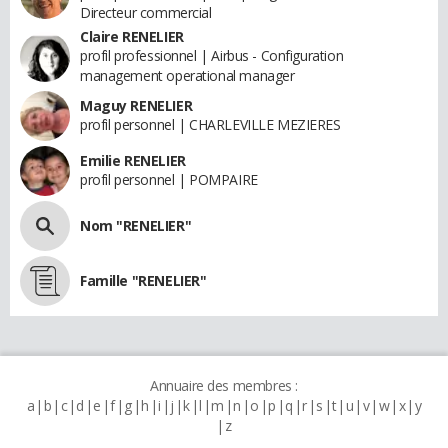
Directeur commercial
Claire RENELIER
profil professionnel | Airbus - Configuration
management operational manager
Maguy RENELIER
profil personnel | CHARLEVILLE MEZIERES
Emilie RENELIER
profil personnel | POMPAIRE
Nom "RENELIER"
Famille "RENELIER"
Annuaire des membres :
a
b
c
d
e
f
g
h
i
j
k
l
m
n
o
p
q
r
s
t
u
v
w
x
y
z