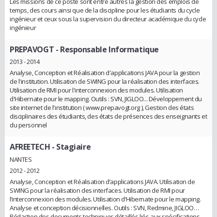
Les missions de ce poste sont entre autres la gestion des emplois de
temps, des cours ainsi que de la discipline pour les étudiants du cycle
ingénieur et ceux sous la supervision du directeur académique du cycle
ingénieur
PREPAVOGT
- Responsable Informatique
2013 - 2014
Analyse, Conception et Réalisation d'applications JAVA pour la gestion
de l'institution. Utilisation de SWING pour la réalisation des interfaces.
Utilisation de RMI pour l'interconnexion des modules. Utilisation
d'Hibernate pour le mapping. Outils : SVN, JIGLOO... Développement du
site internet de l'institution ( www.prepavogt.org ), Gestion des états
disciplinaires des étudiants, des états de présences des enseignants et
du personnel
AFREETECH
- Stagiaire
NANTES
2012 - 2012
Analyse, Conception et Réalisation d’applications JAVA. Utilisation de
SWING pour la réalisation des interfaces. Utilisation de RMI pour
l’interconnexion des modules. Utilisation d’Hibernate pour le mapping.
Analyse et conception décisionnelles. Outils : SVN, Redmine, JIGLOO…
Rédaction des documents techniques détaillés liés aux spécifications