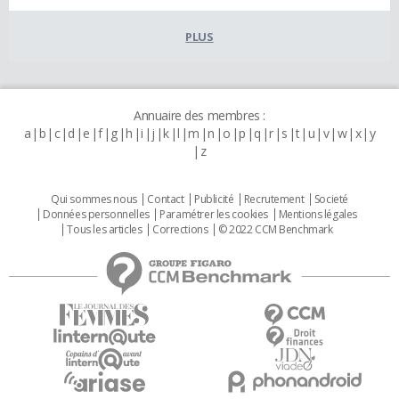
PLUS
Annuaire des membres :
a
b
c
d
e
f
g
h
i
j
k
l
m
n
o
p
q
r
s
t
u
v
w
x
y
z
Qui sommes nous
Contact
Publicité
Recrutement
Societé
Données personnelles
Paramétrer les cookies
Mentions légales
Tous les articles
Corrections
© 2022 CCM Benchmark