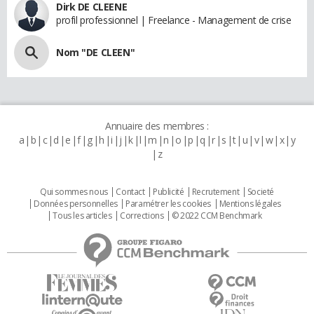
Dirk DE CLEENE
profil professionnel | Freelance - Management de crise
Nom "DE CLEEN"
Annuaire des membres :
a
b
c
d
e
f
g
h
i
j
k
l
m
n
o
p
q
r
s
t
u
v
w
x
y
z
Qui sommes nous
Contact
Publicité
Recrutement
Societé
Données personnelles
Paramétrer les cookies
Mentions légales
Tous les articles
Corrections
© 2022 CCM Benchmark