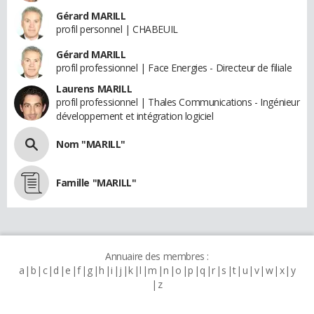
Gérard MARILL
profil personnel | CHABEUIL
Gérard MARILL
profil professionnel | Face Energies - Directeur de filiale
Laurens MARILL
profil professionnel | Thales Communications - Ingénieur
développement et intégration logiciel
Nom "MARILL"
Famille "MARILL"
Annuaire des membres :
a
b
c
d
e
f
g
h
i
j
k
l
m
n
o
p
q
r
s
t
u
v
w
x
y
z