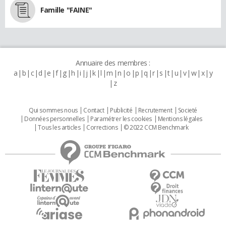
Famille "FAINE"
Annuaire des membres :
a
b
c
d
e
f
g
h
i
j
k
l
m
n
o
p
q
r
s
t
u
v
w
x
y
z
Qui sommes nous
Contact
Publicité
Recrutement
Societé
Données personnelles
Paramétrer les cookies
Mentions légales
Tous les articles
Corrections
© 2022 CCM Benchmark