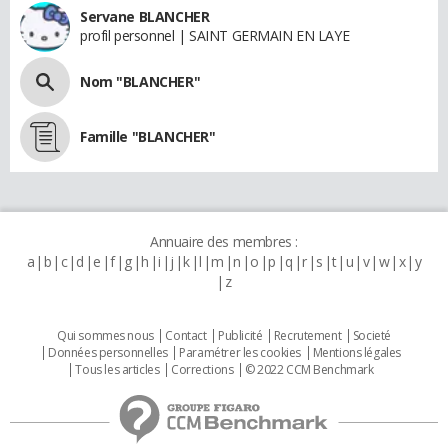
Servane BLANCHER
profil personnel | SAINT GERMAIN EN LAYE
Nom "BLANCHER"
Famille "BLANCHER"
Annuaire des membres :
a
b
c
d
e
f
g
h
i
j
k
l
m
n
o
p
q
r
s
t
u
v
w
x
y
z
Qui sommes nous
Contact
Publicité
Recrutement
Societé
Données personnelles
Paramétrer les cookies
Mentions légales
Tous les articles
Corrections
© 2022 CCM Benchmark