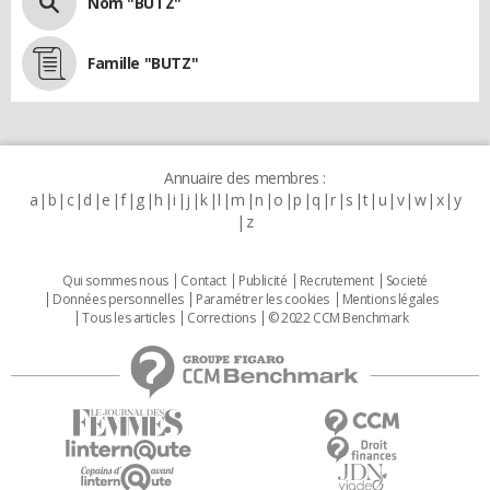
Nom "BUTZ"
Famille "BUTZ"
Annuaire des membres :
a
b
c
d
e
f
g
h
i
j
k
l
m
n
o
p
q
r
s
t
u
v
w
x
y
z
Qui sommes nous
Contact
Publicité
Recrutement
Societé
Données personnelles
Paramétrer les cookies
Mentions légales
Tous les articles
Corrections
© 2022 CCM Benchmark