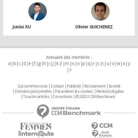
Junlai XU
Olivier GUICHENEZ
Annuaire des membres :
a
b
c
d
e
f
g
h
i
j
k
l
m
n
o
p
q
r
s
t
u
v
w
x
y
z
Qui sommes nous
Contact
Publicité
Recrutement
Societé
Données personnelles
Paramétrer les cookies
Mentions légales
Tous les articles
Corrections
© 2022 CCM Benchmark