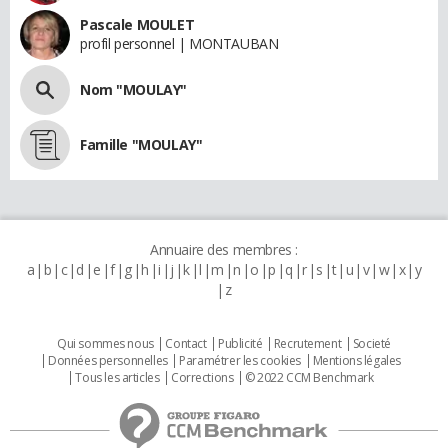
Pascale MOULET
profil personnel | MONTAUBAN
Nom "MOULAY"
Famille "MOULAY"
Annuaire des membres :
a
b
c
d
e
f
g
h
i
j
k
l
m
n
o
p
q
r
s
t
u
v
w
x
y
z
Qui sommes nous
Contact
Publicité
Recrutement
Societé
Données personnelles
Paramétrer les cookies
Mentions légales
Tous les articles
Corrections
© 2022 CCM Benchmark