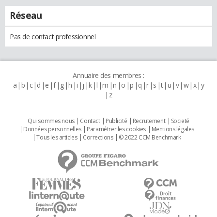
Réseau
Pas de contact professionnel
Annuaire des membres :
a
b
c
d
e
f
g
h
i
j
k
l
m
n
o
p
q
r
s
t
u
v
w
x
y
z
Qui sommes nous
Contact
Publicité
Recrutement
Societé
Données personnelles
Paramétrer les cookies
Mentions légales
Tous les articles
Corrections
© 2022 CCM Benchmark