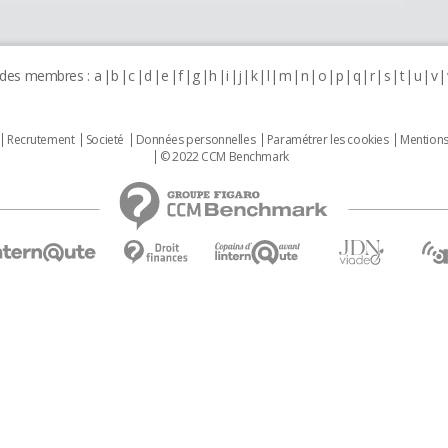
 des membres :
a
b
c
d
e
f
g
h
i
j
k
l
m
n
o
p
q
r
s
t
u
v
Recrutement
Societé
Données personnelles
Paramétrer les cookies
Mentions
© 2022 CCM Benchmark