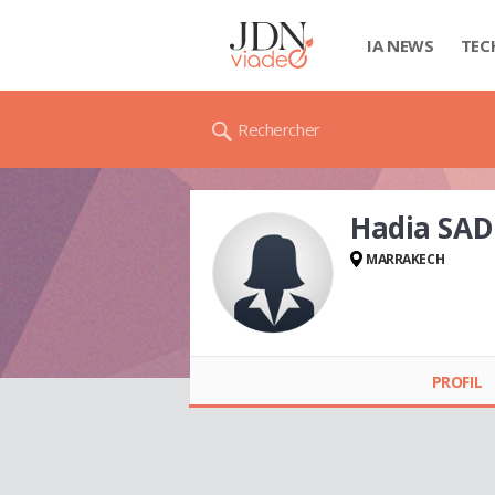
IA NEWS
TEC
Rechercher
Hadia SAD
MARRAKECH
Hadia SADIKI
PROFIL