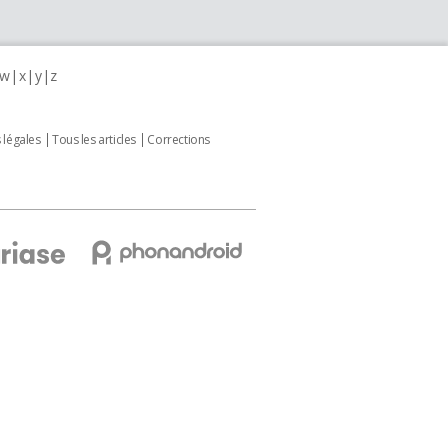
w
x
y
z
 légales
Tous les articles
Corrections