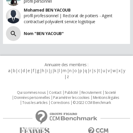
profil personnel
Mohamed BEN YACOUB
profil professionnel | Rectorat de poitiers - Agent
contractuel polyvalent service logistique
Nom "BEN YACOUB"
Annuaire des membres :
a
b
c
d
e
f
g
h
i
j
k
l
m
n
o
p
q
r
s
t
u
v
w
x
y
z
Qui sommes nous
Contact
Publicité
Recrutement
Societé
Données personnelles
Paramétrer les cookies
Mentions légales
Tous les articles
Corrections
© 2022 CCM Benchmark