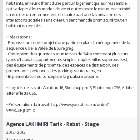
habitants, en leur offrant d‘une part un logement qui leur ressemble,
qui s‘adapte à leurs modes de vie et qui respecte le mieux leur intimité
sans créer un enfermement, et d‘autre part une favorisation des
interactions sociales sans créer un sentiment de promiscuité tout en
habitant ensemble.
• Réalisations :
- Proposer un contre-projet d’une partie du plan d’aménagement de la
séquence 6 de la Valée de Bouregreg.
- Conception d’un quartier sur un terrain de 34ha contenant plusieurs
types d’habitats (appartements simples, duplex, villas superposées),
des équipements de proximité, des espaces de distraction, des
promenades piétonnes, des parkings souterrains, etc.
- Implémentation du concept de l’agriculture urbaine.
• Logiciels de travail : Archicad 16, Sketchup pro 8, Photoshop CS6, Adobe
after effects CS6.
• Présentation du travail : http://www.youtube.com/watch?
v=MkEuRgKsY_c
Agence LAKHMIRI Tarik - Rabat
- Stage
2012 - 2012
Stage d’un mois.