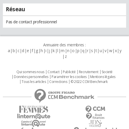
Réseau
Pas de contact professionnel
Annuaire des membres :
a
b
c
d
e
f
g
h
i
j
k
l
m
n
o
p
q
r
s
t
u
v
w
x
y
z
Qui sommes nous
Contact
Publicité
Recrutement
Societé
Données personnelles
Paramétrer les cookies
Mentions légales
Tous les articles
Corrections
© 2022 CCM Benchmark