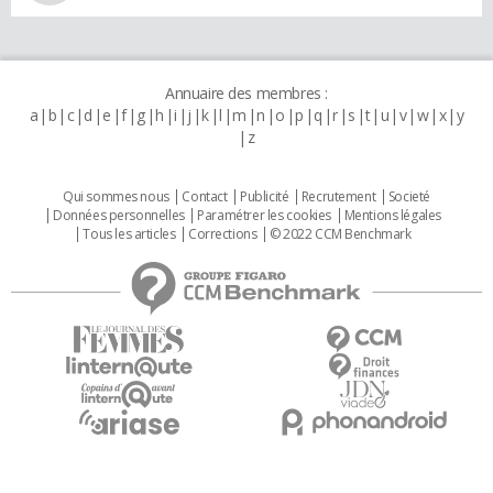
Annuaire des membres :
a
b
c
d
e
f
g
h
i
j
k
l
m
n
o
p
q
r
s
t
u
v
w
x
y
z
Qui sommes nous
Contact
Publicité
Recrutement
Societé
Données personnelles
Paramétrer les cookies
Mentions légales
Tous les articles
Corrections
© 2022 CCM Benchmark