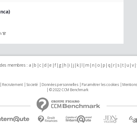
anca)
 'B'
 des membres :
a
b
c
d
e
f
g
h
i
j
k
l
m
n
o
p
q
r
s
t
u
v
Recrutement
Societé
Données personnelles
Paramétrer les cookies
Mentions
© 2022 CCM Benchmark