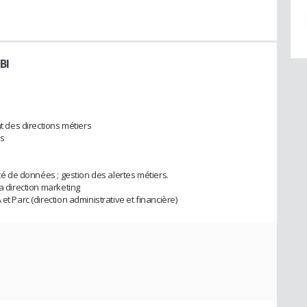
BI
des directions métiers
ns
ité de données ; gestion des alertes métiers.
la direction marketing
et Parc (direction administrative et financière)