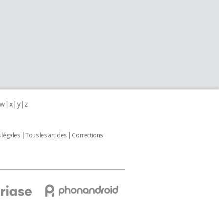
w
x
y
z
 légales
Tous les articles
Corrections