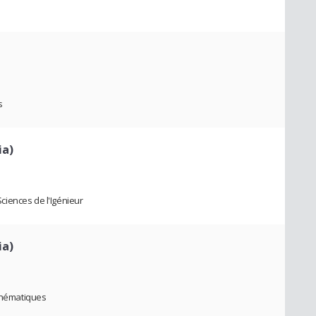
s
ia)
iences de l'Igénieur
ia)
hématiques