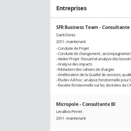
Entreprises
SFR Business Team
- Consultante 
Saint-Denis
2011 - maintenant
- Conduite de Projet
- Conduite de changement ; accompagnement 
- Atelier Projet : Recueil et analyse des besoi
- Analyse des impacts
- Rédaction des cahiers de charges
- Amélioration de la Qualité de services, qual
- Études Ad-hoc : analyse fonctionnelle pour 
- Recette fonctionnelle sur les données de CA 
Micropole
- Consultante BI
Levallois-Perret
2011 - maintenant