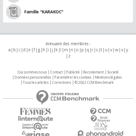
Famille "KARAKOC"
Annuaire des membres :
a
b
c
d
e
f
g
h
i
j
k
l
m
n
o
p
q
r
s
t
u
v
w
x
y
z
Qui sommes nous
Contact
Publicité
Recrutement
Societé
Données personnelles
Paramétrer les cookies
Mentions légales
Tous les articles
Corrections
© 2022 CCM Benchmark