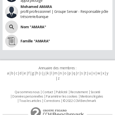
appui pilotage
Mohamed AMARA
profil professionnel | Groupe Servair - Responsable pôle
trésorerie/banque
Nom "AMARA"
Famille "AMARA"
Annuaire des membres :
a
b
c
d
e
f
g
h
i
j
k
l
m
n
o
p
q
r
s
t
u
v
w
x
y
z
Qui sommes nous
Contact
Publicité
Recrutement
Societé
Données personnelles
Paramétrer les cookies
Mentions légales
Tous les articles
Corrections
© 2022 CCM Benchmark