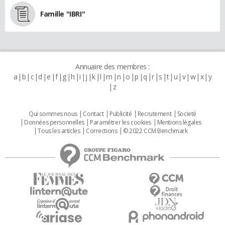
Famille "IBRI"
Annuaire des membres :
a
b
c
d
e
f
g
h
i
j
k
l
m
n
o
p
q
r
s
t
u
v
w
x
y
z
Qui sommes nous
Contact
Publicité
Recrutement
Societé
Données personnelles
Paramétrer les cookies
Mentions légales
Tous les articles
Corrections
© 2022 CCM Benchmark