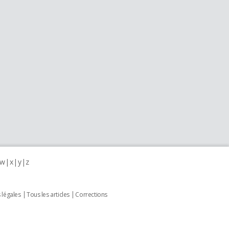
w
x
y
z
 légales
Tous les articles
Corrections