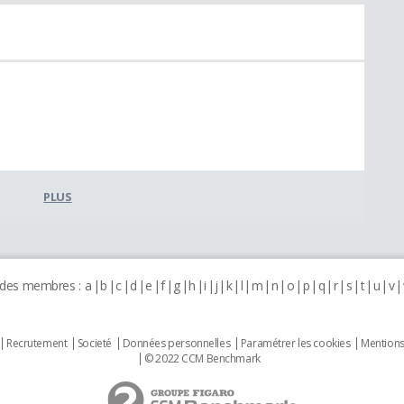
PLUS
 des membres :
a
b
c
d
e
f
g
h
i
j
k
l
m
n
o
p
q
r
s
t
u
v
Recrutement
Societé
Données personnelles
Paramétrer les cookies
Mentions
© 2022 CCM Benchmark