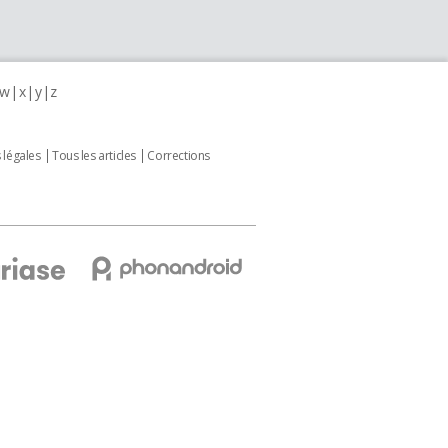
w
x
y
z
 légales
Tous les articles
Corrections