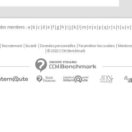
 des membres :
a
b
c
d
e
f
g
h
i
j
k
l
m
n
o
p
q
r
s
t
u
v
Recrutement
Societé
Données personnelles
Paramétrer les cookies
Mentions
© 2022 CCM Benchmark