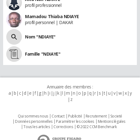
profil professionnel
Mamadou Thiaba NDIAYE
profil personnel | DAKAR
Nom "NDIAYE"
Famille "NDIAYE"
Annuaire des membres :
a
b
c
d
e
f
g
h
i
j
k
l
m
n
o
p
q
r
s
t
u
v
w
x
y
z
Qui sommes nous
Contact
Publicité
Recrutement
Societé
Données personnelles
Paramétrer les cookies
Mentions légales
Tous les articles
Corrections
© 2022 CCM Benchmark