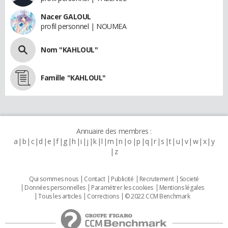
Nacer GALOUL
profil personnel | NOUMEA
Nom "KAHLOUL"
Famille "KAHLOUL"
Annuaire des membres :
a
b
c
d
e
f
g
h
i
j
k
l
m
n
o
p
q
r
s
t
u
v
w
x
y
z
Qui sommes nous
Contact
Publicité
Recrutement
Societé
Données personnelles
Paramétrer les cookies
Mentions légales
Tous les articles
Corrections
© 2022 CCM Benchmark