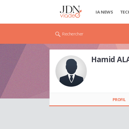
IA NEWS
TEC
Rechercher
Hamid AL
Hamid ALAOUI
PROFIL