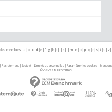
 des membres :
a
b
c
d
e
f
g
h
i
j
k
l
m
n
o
p
q
r
s
t
u
v
Recrutement
Societé
Données personnelles
Paramétrer les cookies
Mentions
© 2022 CCM Benchmark