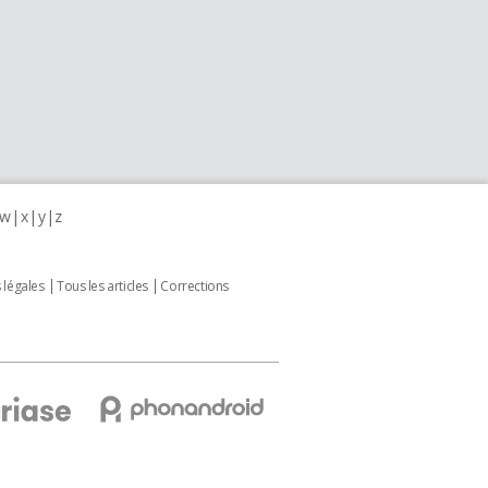
w
x
y
z
 légales
Tous les articles
Corrections