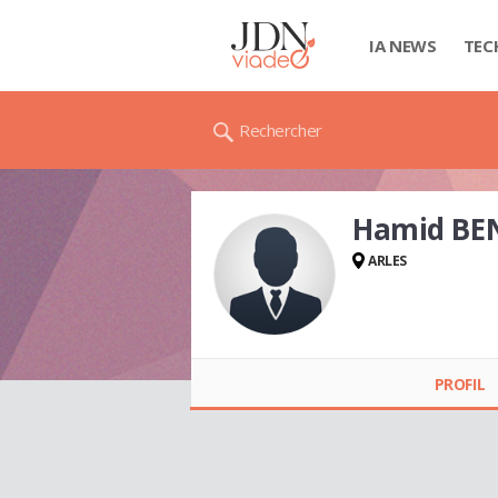
IA NEWS
TEC
Rechercher
Hamid B
ARLES
Hamid BENAMAR
PROFIL