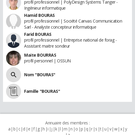
profil professionnel | PolyDesign Systems Tanger -
Ingénieur informatique
Hamid BOURAS
profil professionnel | Société Canvas Communication
Sarl - Analyste concepteur informatique
Farid BOURAS
profil professionnel | Entreprise national de forag -
Assistant maitre sondeur
Maite BOURRAS
profil personnel | OSSUN
Nom "BOURAS"
Famille "BOURAS"
Annuaire des membres :
a
b
c
d
e
f
g
h
i
j
k
l
m
n
o
p
q
r
s
t
u
v
w
x
y
z