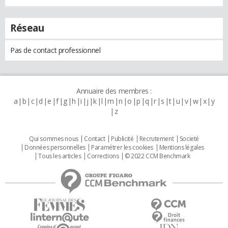
Réseau
Pas de contact professionnel
Annuaire des membres :
a
b
c
d
e
f
g
h
i
j
k
l
m
n
o
p
q
r
s
t
u
v
w
x
y
z
Qui sommes nous
Contact
Publicité
Recrutement
Societé
Données personnelles
Paramétrer les cookies
Mentions légales
Tous les articles
Corrections
© 2022 CCM Benchmark