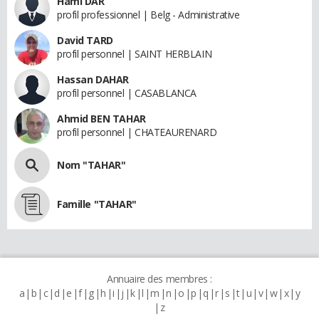
Hami DAR
profil professionnel | Belg - Administrative
David TARD
profil personnel | SAINT HERBLAIN
Hassan DAHAR
profil personnel | CASABLANCA
Ahmid BEN TAHAR
profil personnel | CHATEAURENARD
Nom "TAHAR"
Famille "TAHAR"
Annuaire des membres :
a
b
c
d
e
f
g
h
i
j
k
l
m
n
o
p
q
r
s
t
u
v
w
x
y
z