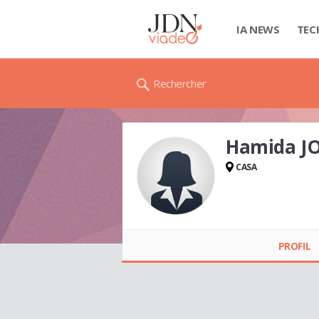
IA NEWS
TEC
Rechercher
Hamida J
CASA
Hamida JOSEPH
PROFIL