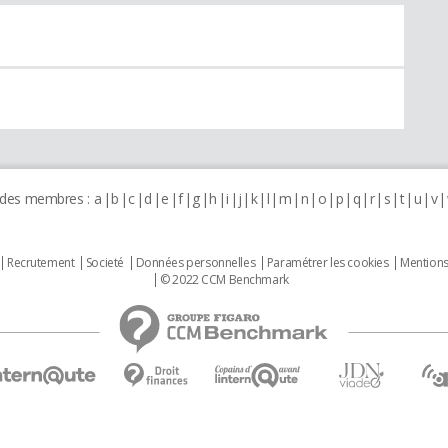
 des membres :
a
b
c
d
e
f
g
h
i
j
k
l
m
n
o
p
q
r
s
t
u
v
Recrutement
Societé
Données personnelles
Paramétrer les cookies
Mentions
© 2022 CCM Benchmark