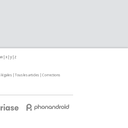
w
x
y
z
 légales
Tous les articles
Corrections