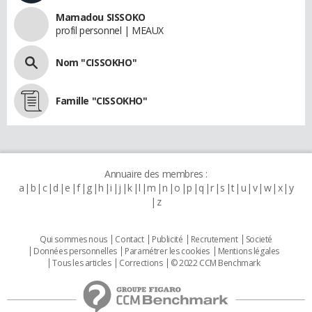
Mamadou SISSOKO
profil personnel | MEAUX
Nom "CISSOKHO"
Famille "CISSOKHO"
Annuaire des membres :
a
b
c
d
e
f
g
h
i
j
k
l
m
n
o
p
q
r
s
t
u
v
w
x
y
z
Qui sommes nous
Contact
Publicité
Recrutement
Societé
Données personnelles
Paramétrer les cookies
Mentions légales
Tous les articles
Corrections
© 2022 CCM Benchmark