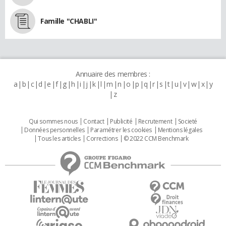
Famille "CHABLI"
Annuaire des membres :
a
b
c
d
e
f
g
h
i
j
k
l
m
n
o
p
q
r
s
t
u
v
w
x
y
z
Qui sommes nous
Contact
Publicité
Recrutement
Societé
Données personnelles
Paramétrer les cookies
Mentions légales
Tous les articles
Corrections
© 2022 CCM Benchmark