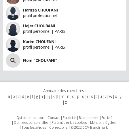
Hamza CHOUFANI
profil professionnel
Hajer CHOUBANI
profil personnel | PARIS
Karim CHOUFANI
profil personnel | PARIS
Nom "CHOUFANI"
Annuaire des membres :
a
b
c
d
e
f
g
h
i
j
k
l
m
n
o
p
q
r
s
t
u
v
w
x
y
z
Qui sommes nous
Contact
Publicité
Recrutement
Societé
Données personnelles
Paramétrer les cookies
Mentions légales
Tous les articles
Corrections
© 2022 CCM Benchmark