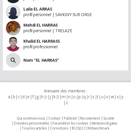
Laila EL ARRAS
profil personnel | SAVIGNY SUR ORGE
Mehdi EL HARRAS
profil personnel | TRELAZE
Khalid EL HARRASS
profil professionnel
Nom "EL HARRAS"
Annuaire des membres :
a
b
c
d
e
f
g
h
i
j
k
l
m
n
o
p
q
r
s
t
u
v
w
x
y
z
Qui sommes nous
Contact
Publicité
Recrutement
Societé
Données personnelles
Paramétrer les cookies
Mentions légales
Tous les articles
Corrections
© 2022 CCM Benchmark