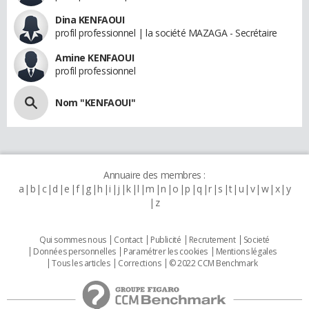
Dina KENFAOUI
profil professionnel | la société MAZAGA - Secrétaire
Amine KENFAOUI
profil professionnel
Nom "KENFAOUI"
Annuaire des membres :
a
b
c
d
e
f
g
h
i
j
k
l
m
n
o
p
q
r
s
t
u
v
w
x
y
z
Qui sommes nous
Contact
Publicité
Recrutement
Societé
Données personnelles
Paramétrer les cookies
Mentions légales
Tous les articles
Corrections
© 2022 CCM Benchmark