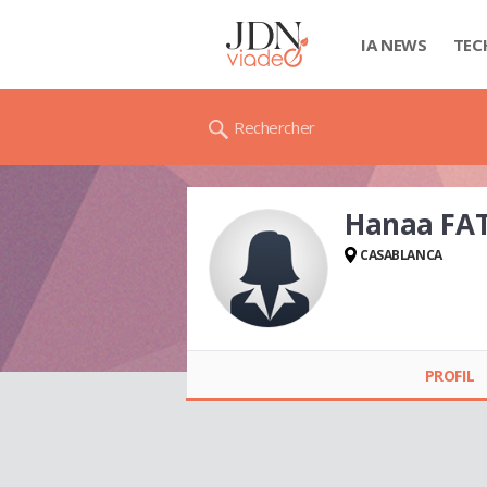
IA NEWS
TEC
Rechercher
Hanaa FA
CASABLANCA
Hanaa FATHI
PROFIL