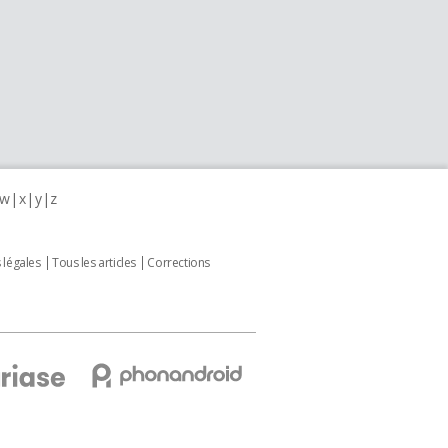
w
x
y
z
 légales
Tous les articles
Corrections