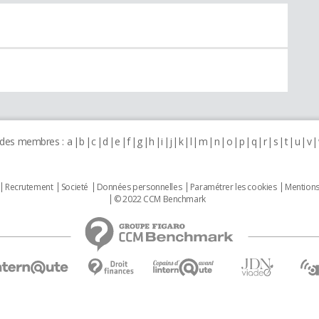
 des membres :
a
b
c
d
e
f
g
h
i
j
k
l
m
n
o
p
q
r
s
t
u
v
Recrutement
Societé
Données personnelles
Paramétrer les cookies
Mentions
© 2022 CCM Benchmark