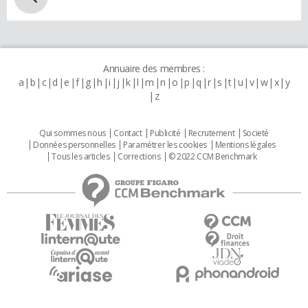
Annuaire des membres :
a
b
c
d
e
f
g
h
i
j
k
l
m
n
o
p
q
r
s
t
u
v
w
x
y
z
Qui sommes nous
Contact
Publicité
Recrutement
Societé
Données personnelles
Paramétrer les cookies
Mentions légales
Tous les articles
Corrections
© 2022 CCM Benchmark