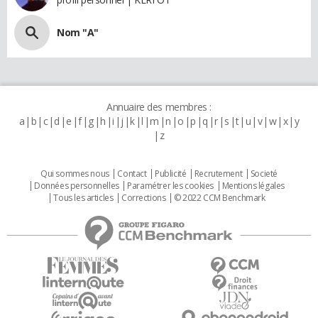
Nom "A"
Annuaire des membres :
a
b
c
d
e
f
g
h
i
j
k
l
m
n
o
p
q
r
s
t
u
v
w
x
y
z
Qui sommes nous
Contact
Publicité
Recrutement
Societé
Données personnelles
Paramétrer les cookies
Mentions légales
Tous les articles
Corrections
© 2022 CCM Benchmark