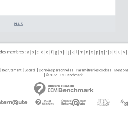
PLUS
 des membres :
a
b
c
d
e
f
g
h
i
j
k
l
m
n
o
p
q
r
s
t
u
v
Recrutement
Societé
Données personnelles
Paramétrer les cookies
Mentions
© 2022 CCM Benchmark