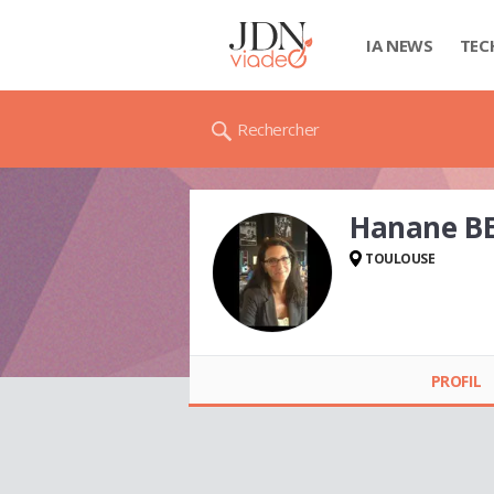
IA NEWS
TEC
Rechercher
Hanane B
TOULOUSE
Hanane BENLEMLIH
PROFIL