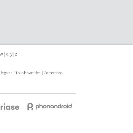
w
x
y
z
 légales
Tous les articles
Corrections