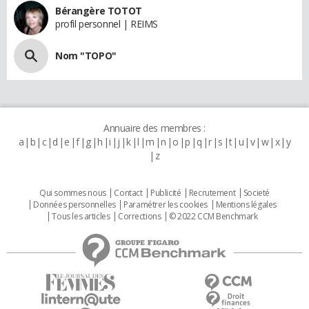
Bérangère TOTOT
profil personnel | REIMS
Nom "TOPO"
Annuaire des membres :
a
b
c
d
e
f
g
h
i
j
k
l
m
n
o
p
q
r
s
t
u
v
w
x
y
z
Qui sommes nous
Contact
Publicité
Recrutement
Societé
Données personnelles
Paramétrer les cookies
Mentions légales
Tous les articles
Corrections
© 2022 CCM Benchmark