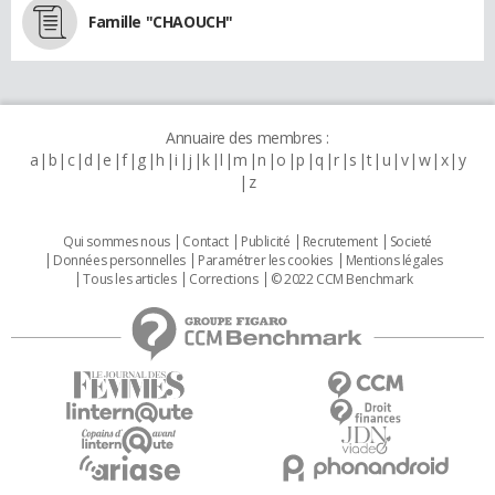
Famille "CHAOUCH"
Annuaire des membres :
a
b
c
d
e
f
g
h
i
j
k
l
m
n
o
p
q
r
s
t
u
v
w
x
y
z
Qui sommes nous
Contact
Publicité
Recrutement
Societé
Données personnelles
Paramétrer les cookies
Mentions légales
Tous les articles
Corrections
© 2022 CCM Benchmark