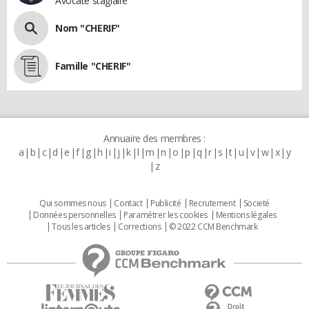
Avocate stagiaire
Nom "CHERIF"
Famille "CHERIF"
Annuaire des membres :
a
b
c
d
e
f
g
h
i
j
k
l
m
n
o
p
q
r
s
t
u
v
w
x
y
z
Qui sommes nous
Contact
Publicité
Recrutement
Societé
Données personnelles
Paramétrer les cookies
Mentions légales
Tous les articles
Corrections
© 2022 CCM Benchmark