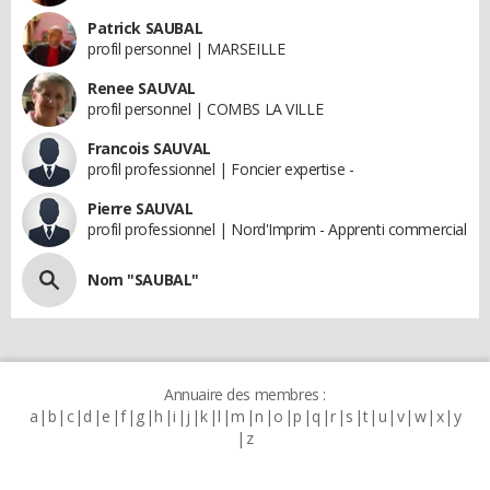
Patrick SAUBAL
profil personnel | MARSEILLE
Renee SAUVAL
profil personnel | COMBS LA VILLE
Francois SAUVAL
profil professionnel | Foncier expertise -
Pierre SAUVAL
profil professionnel | Nord'Imprim - Apprenti commercial
Nom "SAUBAL"
Annuaire des membres :
a
b
c
d
e
f
g
h
i
j
k
l
m
n
o
p
q
r
s
t
u
v
w
x
y
z