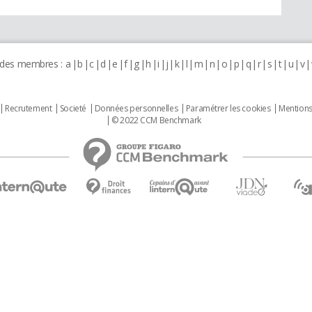
 des membres :
a
b
c
d
e
f
g
h
i
j
k
l
m
n
o
p
q
r
s
t
u
v
Recrutement
Societé
Données personnelles
Paramétrer les cookies
Mentions
© 2022 CCM Benchmark