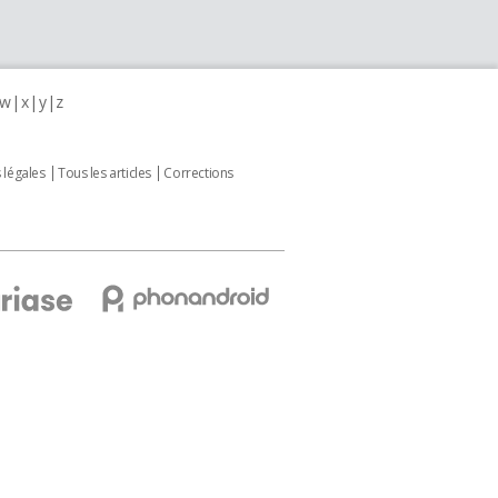
w
x
y
z
 légales
Tous les articles
Corrections